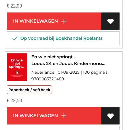
€
22,99
IN WINKELWAGEN
Op voorraad bij Boekhandel Roelants
En wie niet springt...
Loods 24 en Joods Kindermonument-Jan Oudenaarden-Adri Vermaat-Frits Barend-Mark Lievisse Adriaanse-Jurryt van de Vooren-Michael Barzilaij-Mark Boninsegna-Theo Gerritse-Linda Malherbe-Boudewijn Warbroek-Jaap Paulsen-Rob Snijders-Robert Jan Snijders-Paul Groenendijk-Chris Buitendijk-Peter de Koning-Siebe Thissen-Linda Dekhuijzen-Carola Schouten
Nederlands | 01-09-2025 | 100 pagina's
9789083320489
Paperback / softback
€
22,50
IN WINKELWAGEN