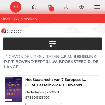
0
Sinds 1855 in boeken
1
GEVONDEN RESULTATEN
L.F.M. BESSELINK
P.P.T. BOVEND'EERT J.L.W. BROEKSTEEG R. DE
LANGE
Het Staatsrecht van 7 Europese landen
L.F.M. Besselink-P.P.T. Bovend'Eert-J.L.W. Broeksteeg-R. de Lange
Nederlands | 21-08-2018 |
9789013133707