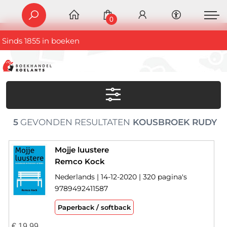
0
Sinds 1855 in boeken
5
GEVONDEN RESULTATEN
KOUSBROEK RUDY
Mojje luustere
Remco Kock
Nederlands | 14-12-2020 | 320 pagina's
9789492411587
Paperback / softback
€
19,99