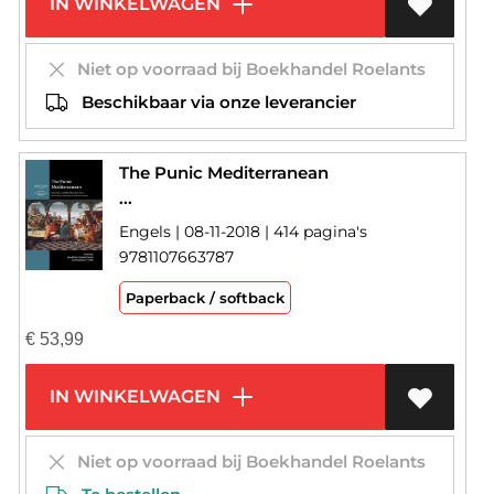
IN WINKELWAGEN
Niet op voorraad bij Boekhandel Roelants
Beschikbaar via onze leverancier
The Punic Mediterranean
...
Engels | 08-11-2018 | 414 pagina's
9781107663787
Paperback / softback
€
53,99
IN WINKELWAGEN
Niet op voorraad bij Boekhandel Roelants