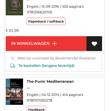
Engels | 15-09-2016 | 502 pagina's
9781316625705
Paperback / softback
€
61,99
IN WINKELWAGEN
Niet op voorraad bij Boekhandel Roelants
Te bestellen (langere levertijd)
The Punic Mediterranean
...
Engels | 04-12-2014 | 414 pagina's
9781107055278
Hardback