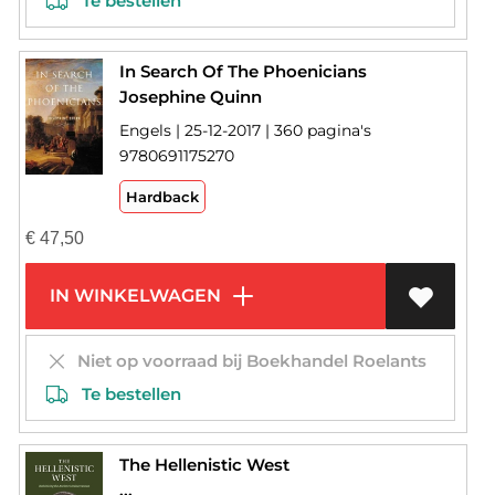
Te bestellen
In Search Of The Phoenicians
Josephine Quinn
Engels | 25-12-2017 | 360 pagina's
9780691175270
Hardback
€
47,50
IN WINKELWAGEN
Niet op voorraad bij Boekhandel Roelants
Te bestellen
The Hellenistic West
...