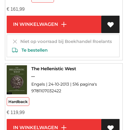
€
161,99
IN WINKELWAGEN
Niet op voorraad bij Boekhandel Roelants
Te bestellen
The Hellenistic West
...
Engels | 24-10-2013 | 516 pagina's
9781107032422
Hardback
€
119,99
IN WINKELWAGEN