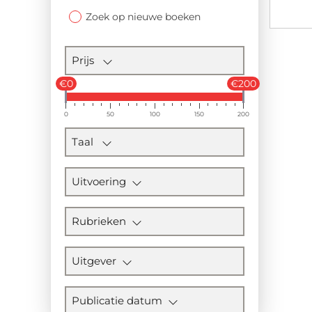
Zoek op nieuwe boeken
Prijs
€0
€200
0
50
100
150
200
Taal
Uitvoering
Rubrieken
Uitgever
Publicatie datum