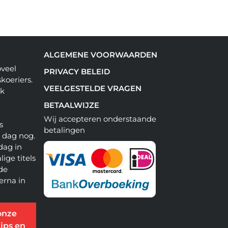
ALGEMENE VOORWAARDEN
oveel
PRIVACY BELEID
koeriers.
VEELGESTELDE VRAGEN
ok
BETAALWIJZE
Wij accepteren onderstaande
s
betalingen
e dag nog.
dag in
lige titels
 de
erna in
onze
ips en