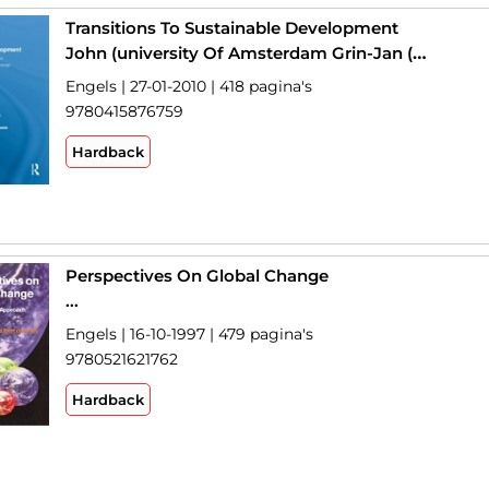
Transitions To Sustainable Development
John (university Of Amsterdam Grin-Jan (erasmus University Rotterdam Rotmans-Johan (technische Universiteit Eindhoven Schot
Engels | 27-01-2010 | 418 pagina's
9780415876759
Hardback
Perspectives On Global Change
...
Engels | 16-10-1997 | 479 pagina's
9780521621762
Hardback