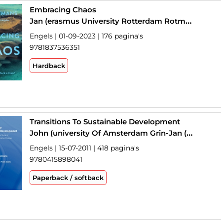
Embracing Chaos
Jan (erasmus University Rotterdam Rotmans
Engels | 01-09-2023 | 176 pagina's
9781837536351
Hardback
Transitions To Sustainable Development
John (university Of Amsterdam Grin-Jan (erasmus University Rotterdam Rotmans-Johan (technische Universiteit Eindhoven Schot
Engels | 15-07-2011 | 418 pagina's
9780415898041
Paperback / softback