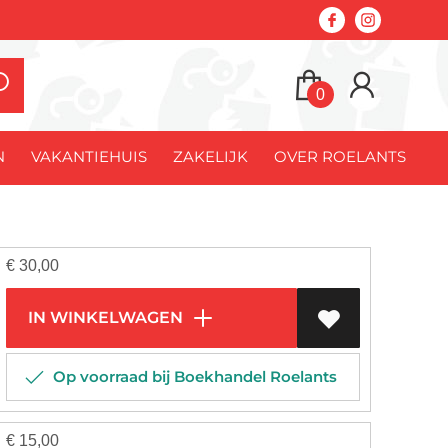
0
N
VAKANTIEHUIS
ZAKELIJK
OVER ROELANTS
€
30,00
IN WINKELWAGEN
Op voorraad bij Boekhandel Roelants
€
15,00