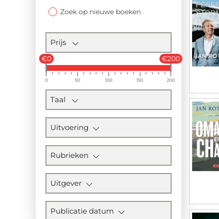
Zoek op nieuwe boeken
Prijs
€0
€200
0
50
100
150
200
Taal
Uitvoering
Rubrieken
Uitgever
Publicatie datum