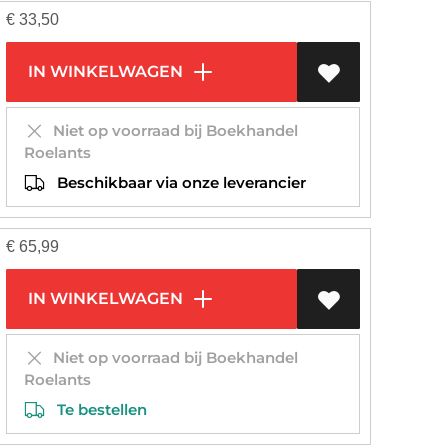
€
33,50
IN WINKELWAGEN
Niet op voorraad bij Boekhandel
Roelants
Beschikbaar via onze leverancier
€
65,99
IN WINKELWAGEN
Niet op voorraad bij Boekhandel
Roelants
Te bestellen