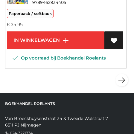
9789462934405
Paperback / softback
€
35,95
IN WINKELWAGEN
Op voorraad bij Boekhandel Roelants
BOEKHANDEL ROELANTS
Van Broeckhuysenstraat 34 & Tweede Walstraat 7
6511 PJ Nijmegen
024-3221734