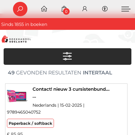
0
Sinds 1855 in boeken
49
GEVONDEN RESULTATEN
INTERTAAL
Contact! nieuw 3 cursistenbundel editie 2025
...
Nederlands | 15-02-2025 |
9789465040752
Paperback / softback
€
85,95