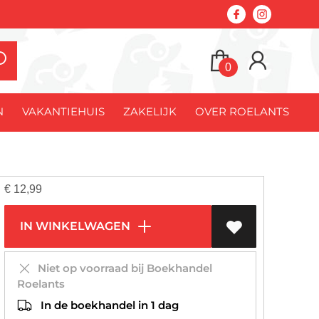
0
N
VAKANTIEHUIS
ZAKELIJK
OVER ROELANTS
€
12,99
IN WINKELWAGEN
Niet op voorraad bij Boekhandel
Roelants
In de boekhandel in 1 dag