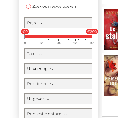
Zoek op nieuwe boeken
Prijs
€0
€200
0
50
100
150
200
Taal
Uitvoering
Rubrieken
Uitgever
Publicatie datum