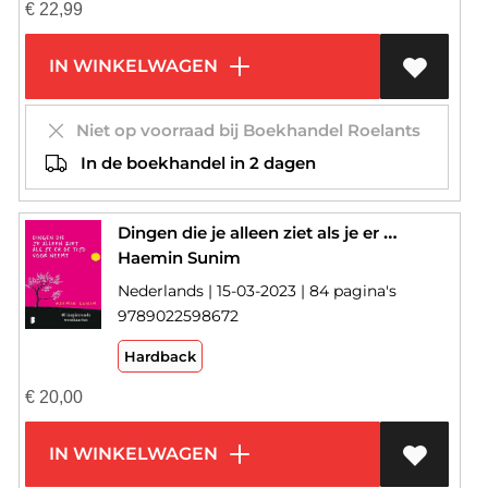
€
22,99
IN WINKELWAGEN
Niet op voorraad bij Boekhandel Roelants
In de boekhandel in 2 dagen
Dingen die je alleen ziet als je er de tijd voor neemt
Haemin Sunim
Nederlands | 15-03-2023 | 84 pagina's
9789022598672
Hardback
€
20,00
IN WINKELWAGEN