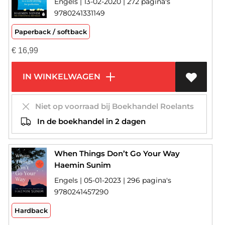
Engels | 13-02-2020 | 272 pagina's
9780241331149
Paperback / softback
€
16,99
IN WINKELWAGEN
Niet op voorraad bij Boekhandel Roelants
In de boekhandel in 2 dagen
When Things Don’t Go Your Way
Haemin Sunim
Engels | 05-01-2023 | 296 pagina's
9780241457290
Hardback