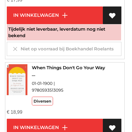
IN WINKELWAGEN
Tijdelijk niet leverbaar, leverdatum nog niet
bekend
Niet op voorraad bij Boekhandel Roelants
When Things Don't Go Your Way
...
01-01-1900 |
9780593513095
Diversen
€
18,99
IN WINKELWAGEN