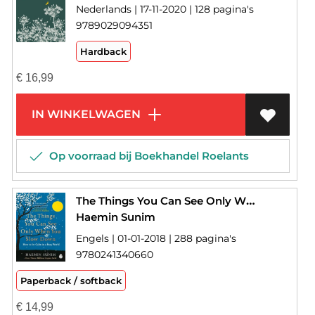
Nederlands | 17-11-2020 | 128 pagina's
9789029094351
Hardback
€
16,99
IN WINKELWAGEN
Op voorraad bij Boekhandel Roelants
The Things You Can See Only When You Slow Down
Haemin Sunim
Engels | 01-01-2018 | 288 pagina's
9780241340660
Paperback / softback
€
14,99