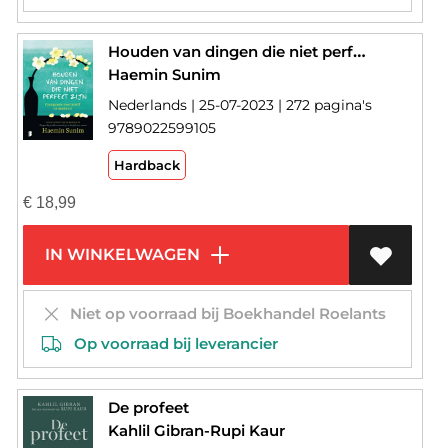
Houden van dingen die niet perfect zijn
Haemin Sunim
Nederlands | 25-07-2023 | 272 pagina's
9789022599105
Hardback
€
18,99
IN WINKELWAGEN
Niet op voorraad bij Boekhandel Roelants
Op voorraad bij leverancier
De profeet
Kahlil Gibran-Rupi Kaur