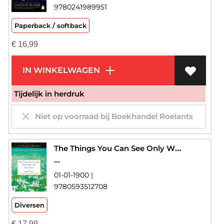
9780241989951
Paperback / softback
€
16,99
IN WINKELWAGEN
Tijdelijk in herdruk
Niet op voorraad bij Boekhandel Roelants
The Things You Can See Only When You Slow Down
...
01-01-1900 |
9780593512708
Diversen
€
17,99