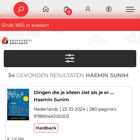
0
Sinds 1855 in boeken
34
GEVONDEN RESULTATEN
HAEMIN SUNIM
Dingen die je alleen ziet als je er de tijd voor neemt
Haemin Sunim
Nederlands | 22-10-2024 | 280 pagina's
9789049205003
Hardback
€
18,99