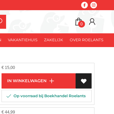
0
N
VAKANTIEHUIS
ZAKELIJK
OVER ROELANTS
€
15,00
IN WINKELWAGEN
Op voorraad bij Boekhandel Roelants
€
44,99