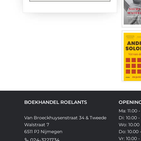
BOEKHANDEL ROELANTS
OPENING
Ma: 11.00 -
Van Broeckhuysenstraat 34 & Tweede
Di: 10.00 -
Walstraat 7
Wo: 10.00 
6511 PJ Nijmegen
Do: 10.00 
Vr: 10.00 -
024-3221734