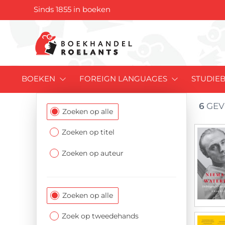
Sinds 1855 in boeken
BOEKEN
FOREIGN LANGUAGES
STUDIE
6
GEV
Filtersectie
Zoeken op alle
Zoeken op titel
Zoeken op auteur
Zoeken op alle
Zoek op tweedehands