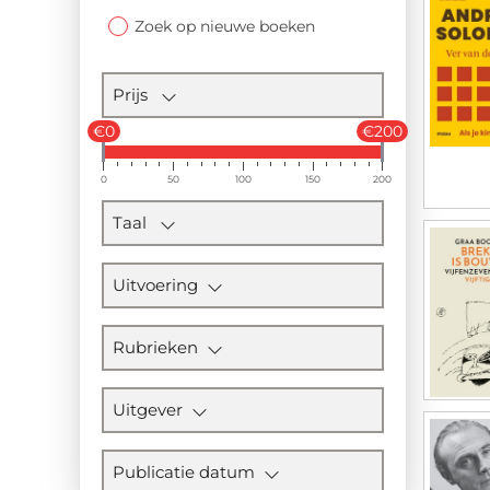
Zoek op nieuwe boeken
Prijs
€0
€200
0
50
100
150
200
Taal
Uitvoering
Rubrieken
Uitgever
Publicatie datum