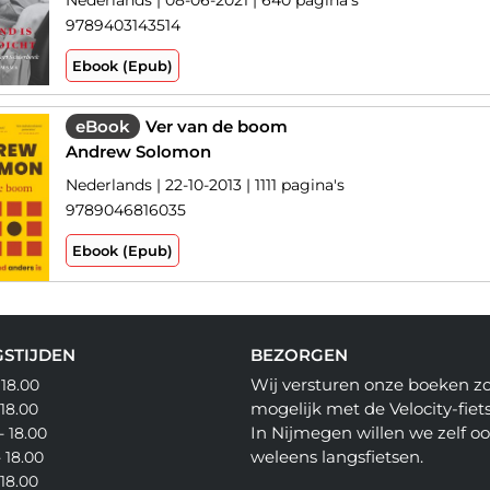
Nederlands | 08-06-2021 | 640 pagina's
9789403143514
Ebook (Epub)
eBook
Ver van de boom
Andrew Solomon
Nederlands | 22-10-2013 | 1111 pagina's
9789046816035
Ebook (Epub)
STIJDEN
BEZORGEN
Wij versturen onze boeken z
 18.00
mogelijk met de Velocity-fiets
 18.00
In Nijmegen willen we zelf o
- 18.00
weleens langsfietsen.
- 18.00
 18.00