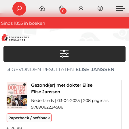
0
Sinds 1855 in boeken
3
GEVONDEN RESULTATEN
ELISE JANSSEN
Gezond(er) met dokter Elise
Elise Janssen
Nederlands | 03-04-2025 | 208 pagina's
9789062224586
Paperback / softback
€
26,99