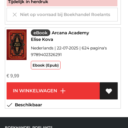
Tijdelijk in herdruk
Niet op voorraad bij Boekhandel Roelants
eBook
Arcana Academy
Elise Kova
Nederlands | 22-07-2025 | 624 pagina's
9789402326291
Ebook (Epub)
€
9,99
IN WINKELWAGEN
Beschikbaar
BOEKHANDEL ROELANTS