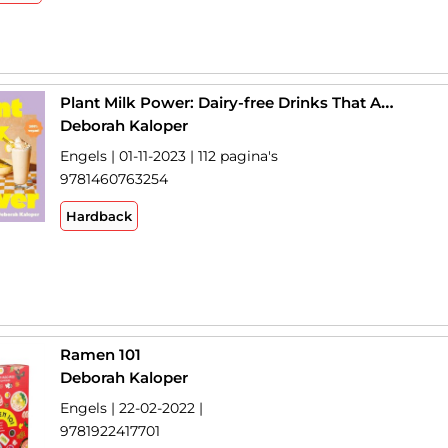
Plant Milk Power: Dairy-free Drinks That Are Good For Your Body And The Planet, From The Author Of Pasta Night And Good Mornings
Deborah Kaloper
Engels | 01-11-2023 | 112 pagina's
9781460763254
Hardback
Ramen 101
Deborah Kaloper
Engels | 22-02-2022 |
9781922417701