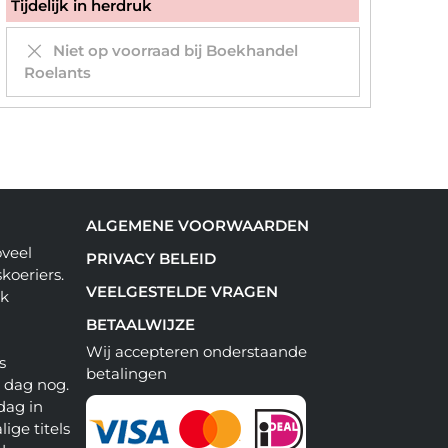
Tijdelijk in herdruk
Niet op voorraad bij Boekhandel
Roelants
ALGEMENE VOORWAARDEN
oveel
PRIVACY BELEID
koeriers.
VEELGESTELDE VRAGEN
ok
BETAALWIJZE
Wij accepteren onderstaande
s
betalingen
e dag nog.
dag in
lige titels