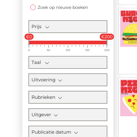
Zoek op nieuwe boeken
Prijs
€0
€200
0
50
100
150
200
Taal
Uitvoering
Rubrieken
Uitgever
Publicatie datum