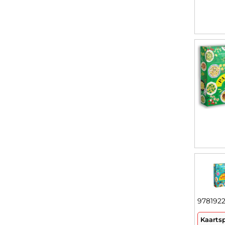
978192
Kaarts