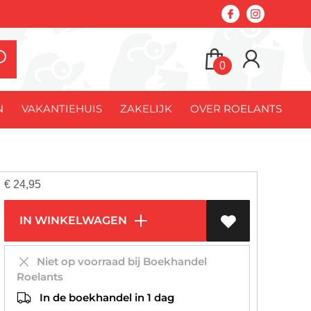
0
N
VAKANTIEHUIS
ZAKELIJK
OVER ROELANTS
€
24,95
IN WINKELWAGEN
Niet op voorraad bij Boekhandel
Roelants
In de boekhandel in 1 dag