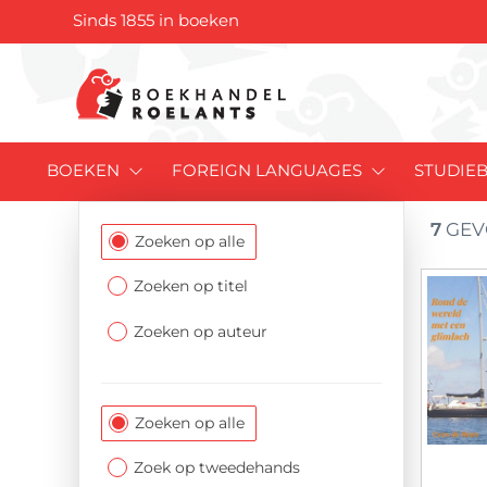
Sinds 1855 in boeken
BOEKEN
FOREIGN LANGUAGES
STUDIE
7
GEV
Filtersectie
Zoeken op alle
Zoeken op titel
Zoeken op auteur
Zoeken op alle
Zoek op tweedehands