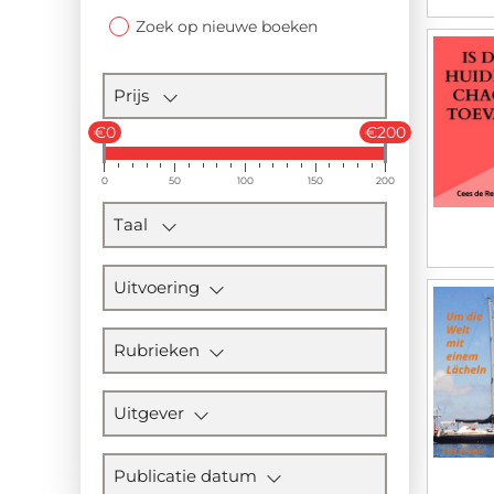
Zoek op nieuwe boeken
Prijs
€0
€200
0
50
100
150
200
Taal
Uitvoering
Rubrieken
Uitgever
Publicatie datum