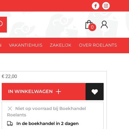
0
N
VAKANTIEHUIS
ZAKELIJK
OVER ROELANTS
€
22,00
IN WINKELWAGEN
Niet op voorraad bij Boekhandel
Roelants
In de boekhandel in 2 dagen