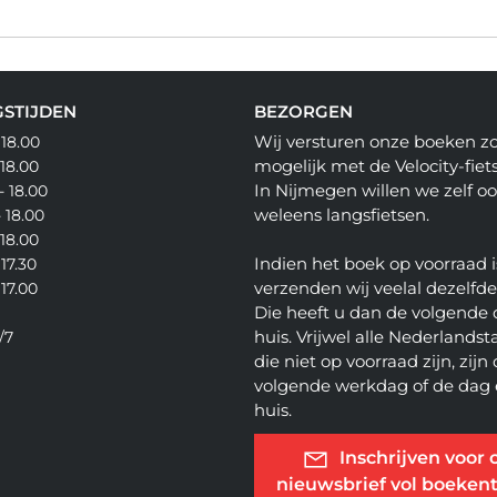
STIJDEN
BEZORGEN
Wij versturen onze boeken z
 18.00
mogelijk met de Velocity-fiets
 18.00
In Nijmegen willen we zelf o
- 18.00
weleens langsfietsen.
- 18.00
 18.00
Indien het boek op voorraad i
 17.30
verzenden wij veelal dezelfd
 17.00
Die heeft u dan de volgende 
huis. Vrijwel alle Nederlandsta
/7
die niet op voorraad zijn, zijn
volgende werkdag of de dag 
huis.
Inschrijven voor 
nieuwsbrief vol boekent