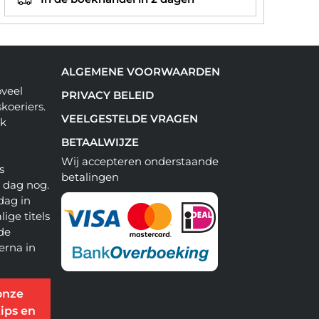
ALGEMENE VOORWAARDEN
oveel
PRIVACY BELEID
koeriers.
VEELGESTELDE VRAGEN
ok
BETAALWIJZE
Wij accepteren onderstaande
s
betalingen
e dag nog.
dag in
lige titels
 de
erna in
onze
ips en