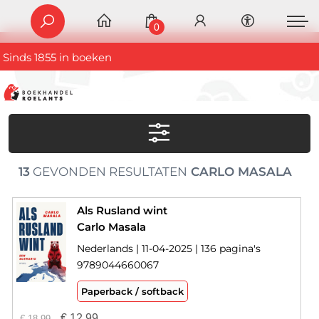
0
Sinds 1855 in boeken
13
GEVONDEN RESULTATEN
CARLO MASALA
Als Rusland wint
Carlo Masala
Nederlands | 11-04-2025 | 136 pagina's
9789044660067
Paperback / softback
€
12,99
€
18,99