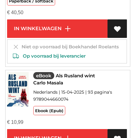
Paperback / softback
€
40,50
IN WINKELWAGEN
Niet op voorraad bij Boekhandel Roelants
Op voorraad bij leverancier
eBook
Als Rusland wint
Carlo Masala
Nederlands | 15-04-2025 | 93 pagina's
9789044660074
Ebook (Epub)
€
10,99