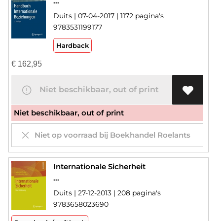
...
Duits | 07-04-2017 | 1172 pagina's
9783531199177
Hardback
€
162,95
Niet beschikbaar, out of print
Niet beschikbaar, out of print
Niet op voorraad bij Boekhandel Roelants
Internationale Sicherheit
...
Duits | 27-12-2013 | 208 pagina's
9783658023690