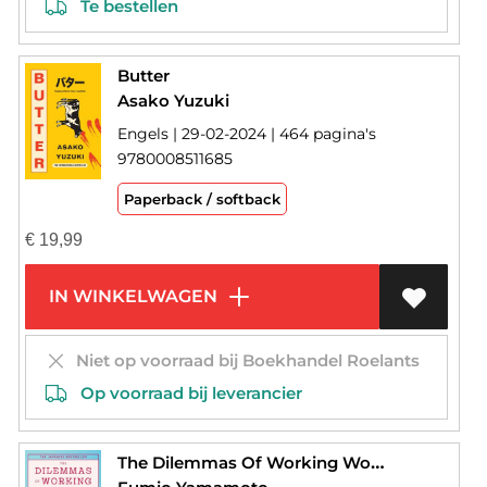
Te bestellen
Butter
Asako Yuzuki
Engels | 29-02-2024 | 464 pagina's
9780008511685
Paperback / softback
€
19,99
IN WINKELWAGEN
Niet op voorraad bij Boekhandel Roelants
Op voorraad bij leverancier
The Dilemmas Of Working Women