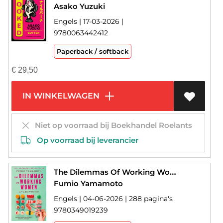
Asako Yuzuki
Engels | 17-03-2026 |
9780063442412
Paperback / softback
€
29,50
IN WINKELWAGEN
Niet op voorraad bij Boekhandel Roelants
Op voorraad bij leverancier
The Dilemmas Of Working Women
Fumio Yamamoto
Engels | 04-06-2026 | 288 pagina's
9780349019239