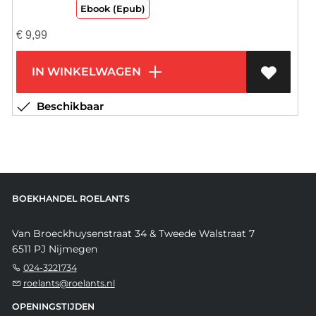
Ebook (Epub)
€
9,99
IN WINKELWAGEN
Beschikbaar
BOEKHANDEL ROELANTS
Van Broeckhuysenstraat 34 & Tweede Walstraat 7
6511 PJ Nijmegen
024-3221734
roelants@roelants.nl
OPENINGSTIJDEN