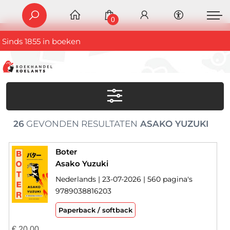
0
Sinds 1855 in boeken
26
GEVONDEN RESULTATEN
ASAKO YUZUKI
Boter
Asako Yuzuki
Nederlands | 23-07-2026 | 560 pagina's
9789038816203
Paperback / softback
€
20,00