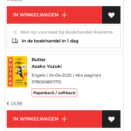
IN WINKELWAGEN
Niet op voorraad bij Boekhandel Roelants
In de boekhandel in 1 dag
Butter
Asako Yuzuki
Engels | 24-04-2025 | 464 pagina's
9780008511715
Paperback / softback
€
14,99
IN WINKELWAGEN