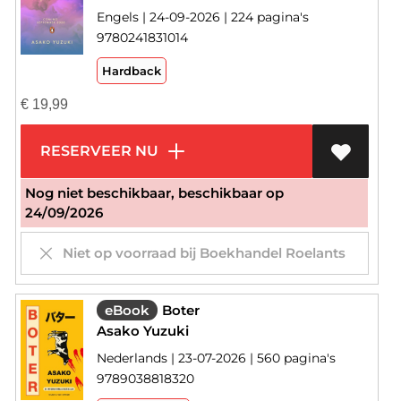
Engels | 24-09-2026 | 224 pagina's
9780241831014
Hardback
€
19,99
RESERVEER NU
Nog niet beschikbaar, beschikbaar op
24/09/2026
Niet op voorraad bij Boekhandel Roelants
eBook
Boter
Asako Yuzuki
Nederlands | 23-07-2026 | 560 pagina's
9789038818320