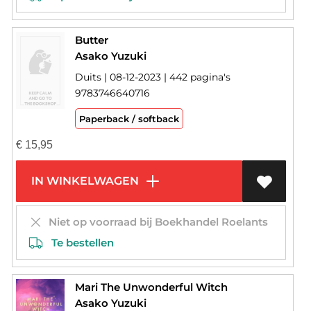
Butter
Asako Yuzuki
Duits | 08-12-2023 | 442 pagina's
9783746640716
Paperback / softback
€
15,95
IN WINKELWAGEN
Niet op voorraad bij Boekhandel Roelants
Te bestellen
Mari The Unwonderful Witch
Asako Yuzuki