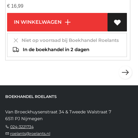
€
16,99
IN WINKELWAGEN
Niet op voorraad bij Boekhandel Roelants
In de boekhandel in 2 dagen
BOEKHANDEL ROELANTS
Van Broeckhuysenstraat 34 & Tweede Walstraat 7
6511 PJ Nijmegen
024-3221734
roelants@roelants.nl