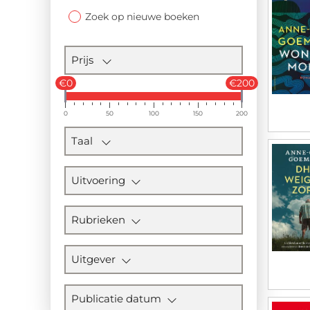
Zoek op nieuwe boeken
Prijs
€0
€200
0
50
100
150
200
Taal
Uitvoering
Rubrieken
Uitgever
Publicatie datum