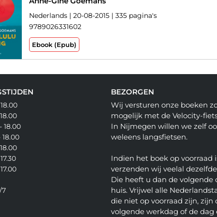
Anne-Gine Goemans
Nederlands | 20-08-2015 | 335 pagina's
9789026331602
Ebook (Epub)
STIJDEN
BEZORGEN
Wij versturen onze boeken z
 18.00
mogelijk met de Velocity-fiets
 18.00
In Nijmegen willen we zelf o
- 18.00
weleens langsfietsen.
- 18.00
 18.00
Indien het boek op voorraad i
 17.30
verzenden wij veelal dezelfd
 17.00
Die heeft u dan de volgende 
huis. Vrijwel alle Nederlandsta
/7
die niet op voorraad zijn, zijn
volgende werkdag of de dag 