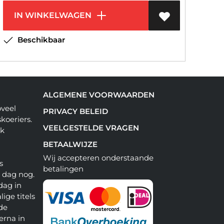
IN WINKELWAGEN
Beschikbaar
ALGEMENE VOORWAARDEN
oveel
PRIVACY BELEID
koeriers.
VEELGESTELDE VRAGEN
ok
BETAALWIJZE
Wij accepteren onderstaande
s
betalingen
e dag nog.
dag in
lige titels
 de
erna in