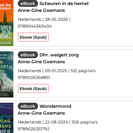
eBook
Scheuren in de hemel
Anne-Gine Goemans
Nederlands | 28-05-2026 |
9789044369434
Ebook (Epub)
eBook
Dhr. weigert zorg
Anne-Gine Goemans
Nederlands | 09-01-2025 | 102 pagina's
9789026368851
Ebook (Epub)
eBook
Wondermond
Anne-Gine Goemans
Nederlands | 22-08-2024 | 306 pagina's
9789026351792