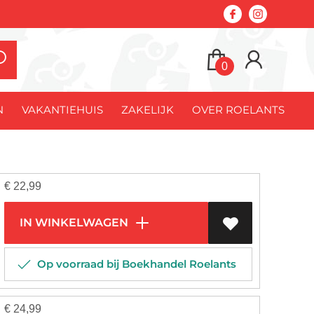
0
N
VAKANTIEHUIS
ZAKELIJK
OVER ROELANTS
€
22,99
IN WINKELWAGEN
Op voorraad bij Boekhandel Roelants
€
24,99