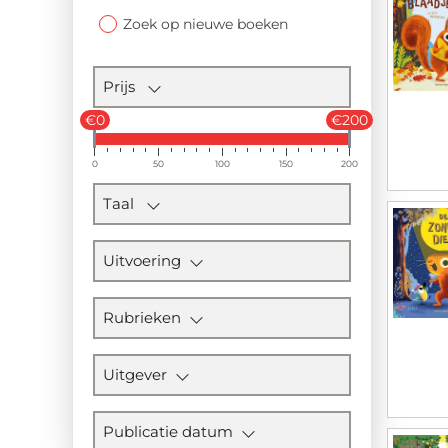
Zoek op nieuwe boeken
Prijs
€0
€200
0
50
100
150
200
Taal
Uitvoering
Rubrieken
Uitgever
Publicatie datum