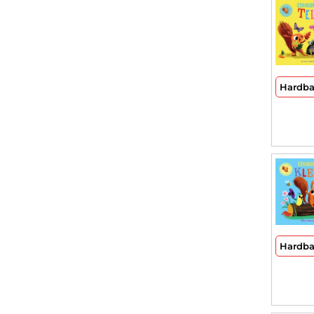
Hardb
Hardb