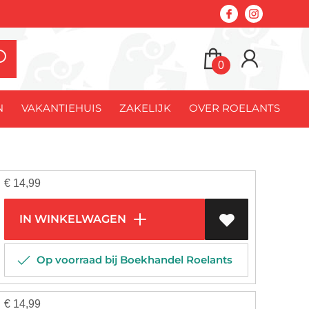
0
N
VAKANTIEHUIS
ZAKELIJK
OVER ROELANTS
€
14,99
IN WINKELWAGEN
Op voorraad bij Boekhandel Roelants
€
14,99