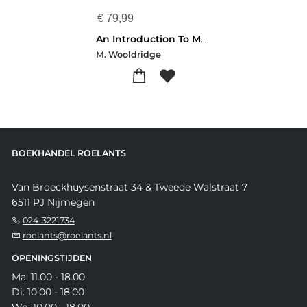
€
79,99
An Introduction To Multiagent Systems 2e
M. Wooldridge
BOEKHANDEL ROELANTS
Van Broeckhuysenstraat 34 & Tweede Walstraat 7
6511 PJ Nijmegen
024-3221734
roelants@roelants.nl
OPENINGSTIJDEN
Ma: 11.00 - 18.00
Di: 10.00 - 18.00