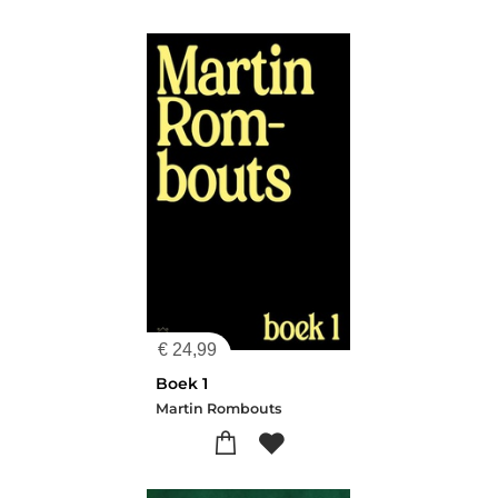
€
24,99
Boek 1
Martin Rombouts