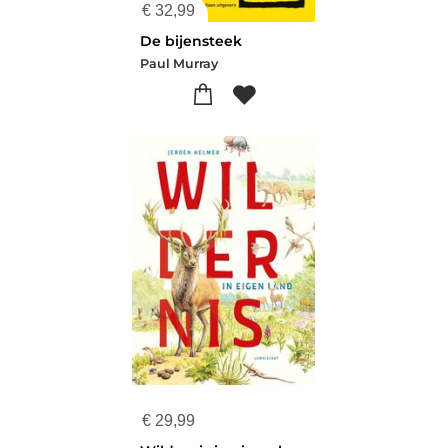
€
32,99
De bijensteek
Paul Murray
€
29,99