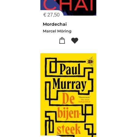
€
27,50
Mordechai
Marcel Möring