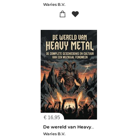
Waries B.V.
€
16,95
De wereld van Heavy Metal
Waries B.V.