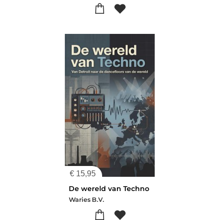
€
15,95
De wereld van Techno
Waries B.V.