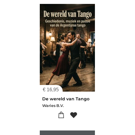
€
16,95
De wereld van Tango
Waries B.V.