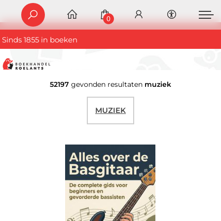
0
Sinds 1855 in boeken
52197
gevonden resultaten
muziek
MUZIEK