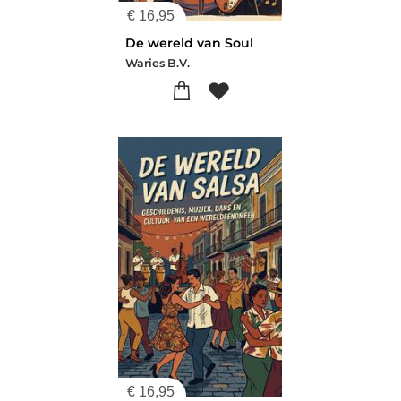
€
16,95
De wereld van Soul
Waries B.V.
€
16,95