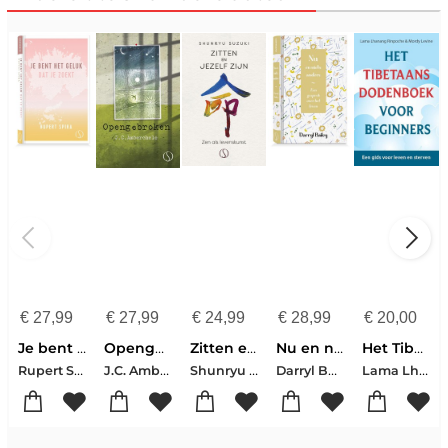
€
27,99
€
27,99
€
24,99
€
28,99
€
20,00
Je bent het geluk dat je zoekt
Opengebroken
Zitten en jezelf zijn
Nu en niets anders
Het Tibetaans dodenboek voor beginners
Rupert Spira
J.C. Amberchele
Shunryu Suzuki
Darryl Bailey
Lama Lhanang Rinpoche-Mordy Levine