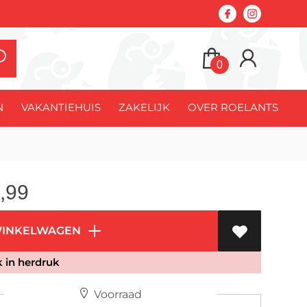
0
N
VAKANTIEHUIS
ZAKELIJK
OVER ROELANTS
,99
WINKELWAGEN
jk in herdruk
Voorraad