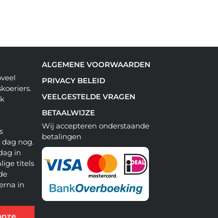
ALGEMENE VOORWAARDEN
oveel
PRIVACY BELEID
koeriers.
VEELGESTELDE VRAGEN
ok
BETAALWIJZE
Wij accepteren onderstaande
s
betalingen
e dag nog.
dag in
lige titels
 de
erna in
onze