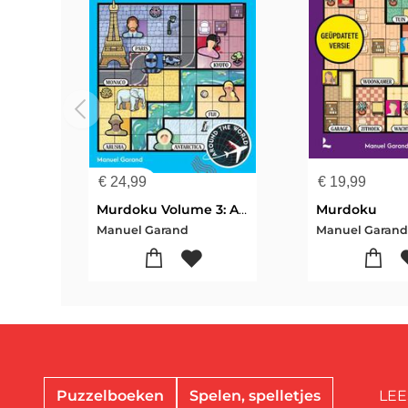
€
24,99
€
19,99
Murdoku Volume 3: Around the World
Murdoku
Manuel Garand
Manuel Garan
Puzzelboeken
Spelen, spelletjes
LEE