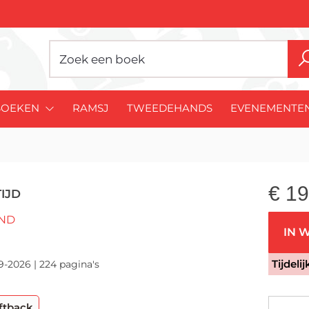
BOEKEN
RAMSJ
TWEEDEHANDS
EVENEMENTE
€
19
TIJD
ND
IN 
Tijdeli
9-2026 | 224 pagina's
ftback