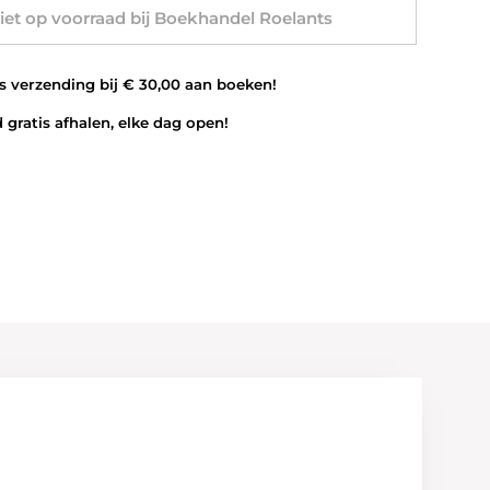
et op voorraad bij Boekhandel Roelants
 verzending bij € 30,00 aan boeken!
 gratis afhalen, elke dag open!