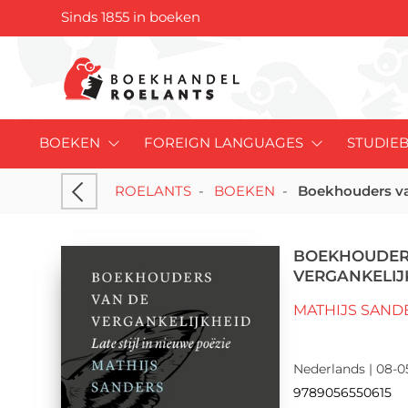
Sinds 1855 in boeken
BOEKEN
FOREIGN LANGUAGES
STUDIE
ROELANTS
-
BOEKEN
-
Boekhouders va
BOEKHOUDER
VERGANKELIJ
MATHIJS SAND
Nederlands | 08-0
9789056550615