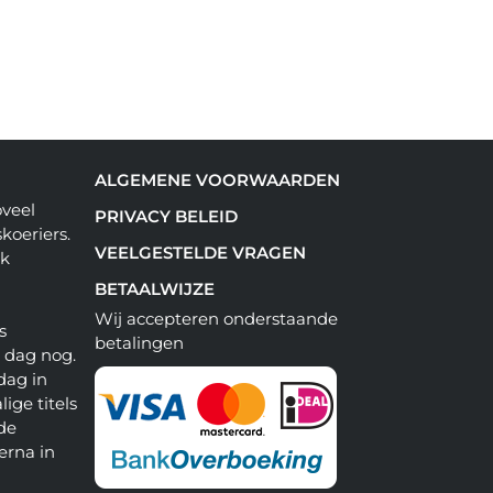
ALGEMENE VOORWAARDEN
oveel
PRIVACY BELEID
koeriers.
VEELGESTELDE VRAGEN
ok
BETAALWIJZE
Wij accepteren onderstaande
s
betalingen
e dag nog.
dag in
lige titels
 de
erna in