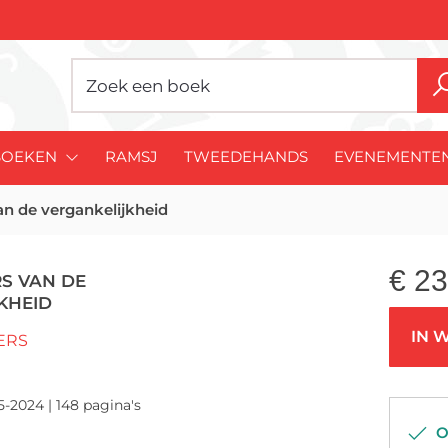
BOEKEN
RAMSJ
TWEEDEHANDS
EVENEMENTE
n de vergankelijkheid
€
23
S VAN DE
KHEID
IN 
ERS
5-2024 | 148 pagina's
Op