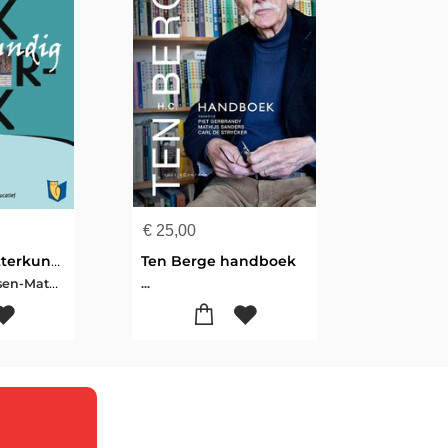
€
25,00
Basisboek Letterkundig Onderzoek
Ten Berge handboek
Lieke van Deinsen-Mathijs Sanders-Sandra van Voorst
...