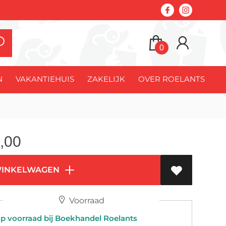
0
N
VAKANTIEHUIS
ZAKELIJK
OVER ROELANTS
,00
WINKELWAGEN
Voorraad
 voorraad bij Boekhandel Roelants