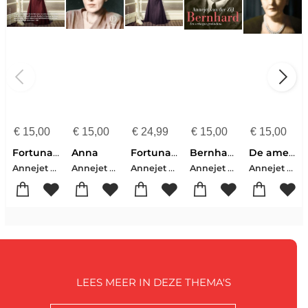
€
15,00
€
15,00
€
24,99
€
15,00
€
15,00
Fortuna's kinderen
Anna
Fortuna's kinderen
Bernhard
De amerikaanse prinses
Annejet van der Zijl
Annejet van der Zijl
Annejet van der Zijl
Annejet van der Zijl
Annejet van der Zijl
LEES MEER IN DEZE THEMA'S