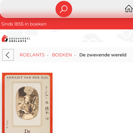
Sinds 1855 in boeken
ROELANTS
-
BOEKEN
-
De zwevende wereld