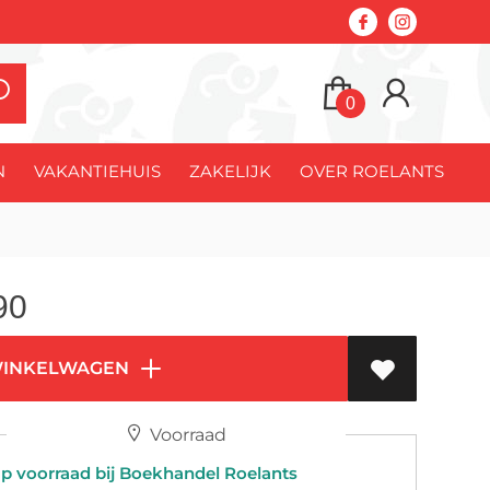
0
N
VAKANTIEHUIS
ZAKELIJK
OVER ROELANTS
90
WINKELWAGEN
Voorraad
 voorraad bij Boekhandel Roelants