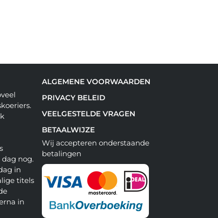
ALGEMENE VOORWAARDEN
oveel
PRIVACY BELEID
koeriers.
VEELGESTELDE VRAGEN
ok
BETAALWIJZE
Wij accepteren onderstaande
s
betalingen
e dag nog.
dag in
lige titels
 de
erna in