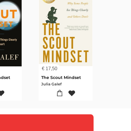
€
17,50
ndset
The Scout Mindset
Julia Galef