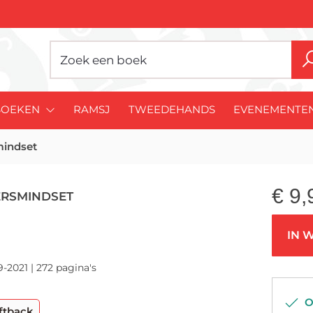
BOEKEN
RAMSJ
TWEEDEHANDS
EVENEMENTE
mindset
€
9,
ERSMINDSET
IN 
-2021 | 272 pagina's
Op
ftback