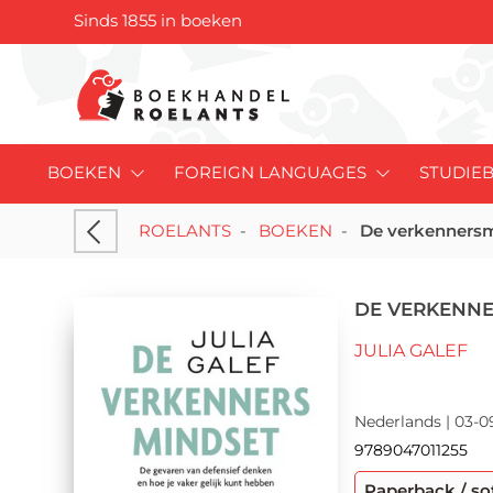
Sinds 1855 in boeken
BOEKEN
FOREIGN LANGUAGES
STUDIE
ROELANTS
-
BOEKEN
-
De verkenners
DE VERKENN
JULIA GALEF
Nederlands | 03-09
9789047011255
Paperback / so