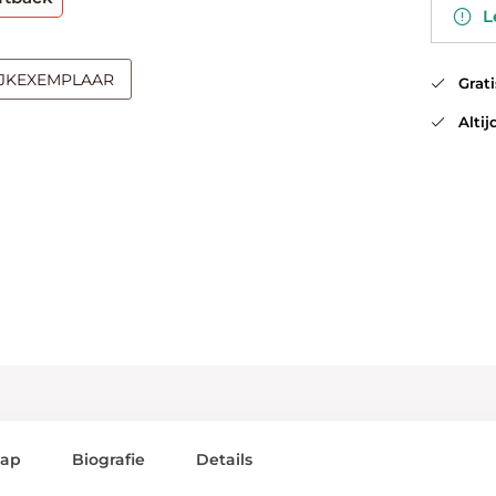
Le
IJKEXEMPLAAR
Gratis
Altijd
lap
Biografie
Details