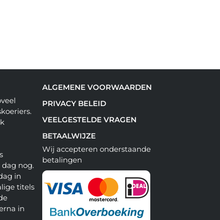
ALGEMENE VOORWAARDEN
oveel
PRIVACY BELEID
koeriers.
VEELGESTELDE VRAGEN
ok
BETAALWIJZE
Wij accepteren onderstaande
s
betalingen
e dag nog.
dag in
lige titels
 de
erna in