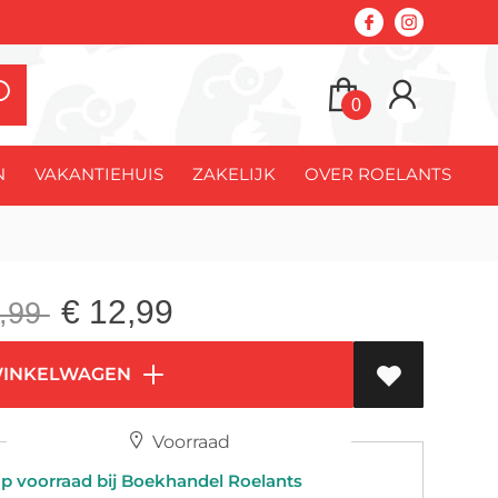
0
N
VAKANTIEHUIS
ZAKELIJK
OVER ROELANTS
€
12,99
,99
WINKELWAGEN
Voorraad
 voorraad bij Boekhandel Roelants