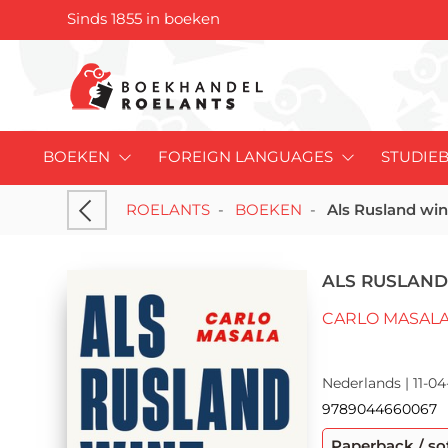
Sinds 1855 in boeken
BOEKEN
FOREIGN LANGUAGES
STUDIE
ROELANTS
-
BOEKEN
-
Als Rusland win
ALS RUSLAND
CARLO MASAL
Nederlands | 11-04
9789044660067
Paperback / so