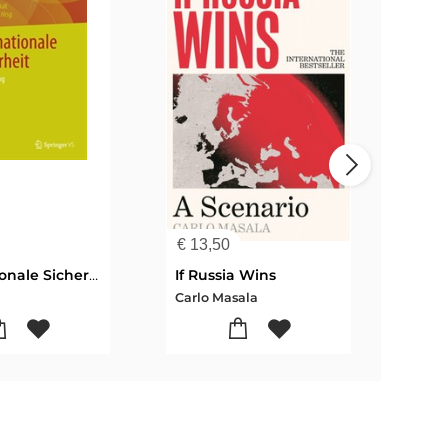
€
13,50
€
23
Internationale Sicherheit
If Russia Wins
Carlo Masala
Carl