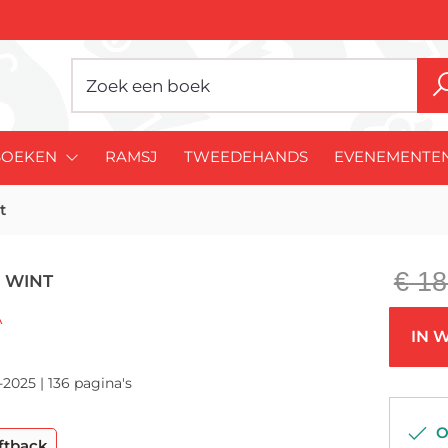
BOEKEN
RAMSJ
TWEEDEHANDS
EVENEMENTE
t
€
18
 WINT
A
IN 
-2025 | 136 pagina's
Op
ftback