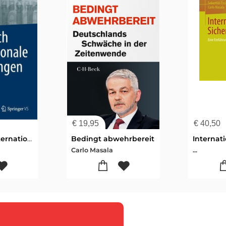
€
19,95
€
40,50
Handbuch Internationale Beziehungen
Bedingt abwehrbereit
Carlo Masala
...