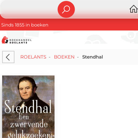
Sinds 1855 in boeken
ROELANTS
-
BOEKEN
-
Stendhal