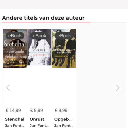
Andere titels van deze auteur
eBook
eBook
eBook
€
14,99
€
9,99
€
9,99
Stendhal
Onrust
Opgebouwd uit hetzelfde
Jan Fontijn
Jan Fontijn
Jan Fontijn