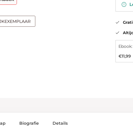
Le
IJKEXEMPLAAR
Gratis
Altijd
Ebook:
€11,99
lap
Biografie
Details