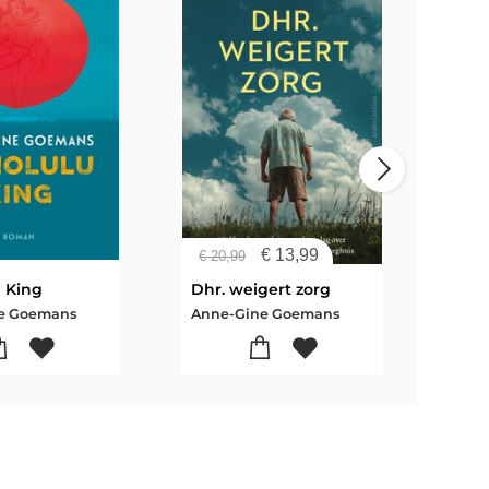
€
13,99
€
23
€
20,99
 King
Dhr. weigert zorg
Hon
e Goemans
Anne-Gine Goemans
Ann