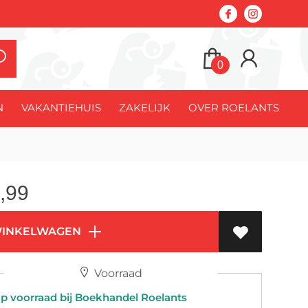
0
N
VAKANTIEHUIS
ZAKELIJK
OVER ROELANTS
,99
WINKELWAGEN
Voorraad
 voorraad bij Boekhandel Roelants