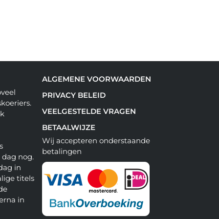
ALGEMENE VOORWAARDEN
oveel
PRIVACY BELEID
koeriers.
VEELGESTELDE VRAGEN
ok
BETAALWIJZE
Wij accepteren onderstaande
s
betalingen
e dag nog.
dag in
lige titels
 de
erna in