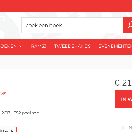
BOEKEN
RAMSJ
TWEEDEHANDS
EVENEMENTE
€
21
AMS
IN 
-2017 | 352 pagina's
Ni
ftback