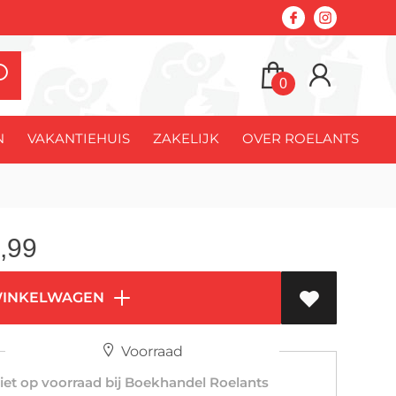
0
N
VAKANTIEHUIS
ZAKELIJK
OVER ROELANTS
,99
WINKELWAGEN
Voorraad
et op voorraad bij Boekhandel Roelants