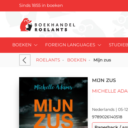
Sinds 1855 in boeken
BOEKEN
FOREIGN LANGUAGES
STUDIE
ROELANTS
-
BOEKEN
-
Mijn zus
MIJN ZUS
MICHELLE AD
Nederlands | 05-12
9789026140518
Paperback / so