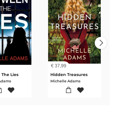
€
37,99
€
13
The Lies
Hidden Treasures
 Adams
Michelle Adams
Mich