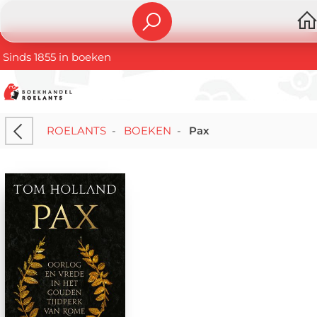
Sinds 1855 in boeken
ROELANTS
-
BOEKEN
-
Pax