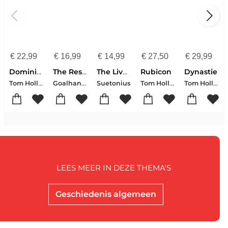
€
22,99
€
16,99
€
14,99
€
27,50
€
29,99
Dominion
The Rest is History
The Lives Of The Caesars
Rubicon
Dynastie
Tom Holland
Goalhanger-Tom Holland-Dominic (Historian) Sandbrook
Tom Holland
Tom Holland
Suetonius
LEES MEER IN DEZE THEMA'S
Geschiedenis algemeen