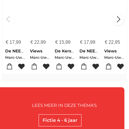
€
17,99
€
22,99
€
15,99
€
17,99
€
22,95
De NEEhoarn
Views
De Kersthaas
De NEEhoorn en het verjaardagsfeestje
Views
Marc-Uwe Kling
Marc-Uwe Kling
Marc-Uwe Kling
Marc-Uwe Kling
Marc-Uwe Kling
LEES MEER IN DEZE THEMA'S
Fictie 4 - 6 jaar