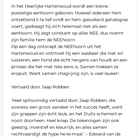
In het Heerlijke Hartenwoud wordt een kleine
poezelige eenhoorn geboren. Hoewel iedereen hem
ontzettend li-la-lief vindt en hem gesuikerd geluksgras
voert, gedraagt hij zich helemaal niet als een
eenhoorn. Hij zegt constant op alles NEE, dus noemt
zijn familie hem de NEEhoorn.
Op een dag ontsnapt de NEEhoorn uit het
Hartenwoud en ontmoet hij een wasbeer die niet wil
luisteren, een hond die echt nergens van houdt en een
prinses die het met niks eens is. Samen trekken ze
eropuit. Want samen chagrijnig zijn, is veel leuker!
Vertaald door Jaap Robben.
‘Heel spitsvondig vertaald door Jaap Robben, die
sowieso een groot aandeel in het succes heeft, want
zijn grappen zijn écht leuk, en het Duits schemert er
nooit doorheen. Heel knap. De tekeningen zijn ook
geestig, inventief en kleurrijk, en alles samen
rechtvaardigt de hype he-le-maal.’ – Edward van de