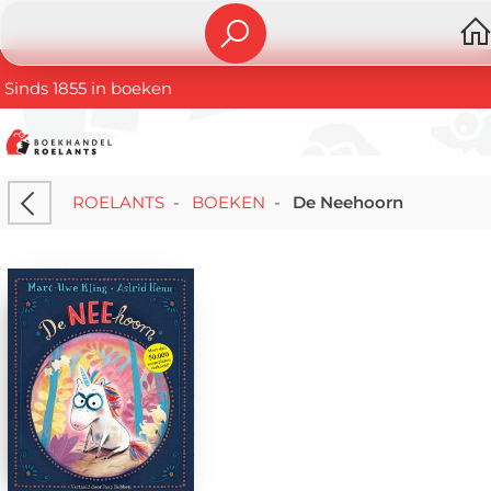
Sinds 1855 in boeken
ROELANTS
-
BOEKEN
-
De Neehoorn