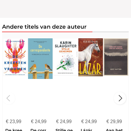
Andere titels van deze auteur
€
23,99
€
24,99
€
24,99
€
24,99
€
29,99
De kreeftenvrouwen
De correspondente
Stille geheimen
Lázár
Aan het einde van de oorlog