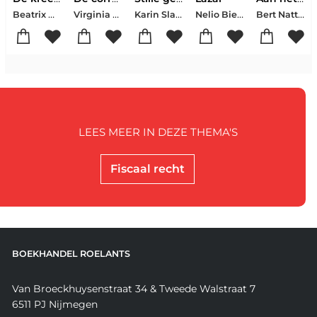
Beatrix Gerstberger
Virginia Evans
Karin Slaughter
Nelio Biedermann
Bert Natter
LEES MEER IN DEZE THEMA'S
Fiscaal recht
BOEKHANDEL ROELANTS
Van Broeckhuysenstraat 34 & Tweede Walstraat 7
6511 PJ Nijmegen