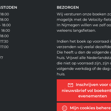
STIJDEN
BEZORGEN
Wij versturen onze boeken z
 18.00
mogelijk met de Velocity-fiets
 18.00
In Nijmegen willen we zelf o
- 18.00
weleens langsfietsen.
- 18.00
 18.00
Indien het boek op voorraad i
 17.30
verzenden wij veelal dezelfd
 17.00
Die heeft u dan de volgende 
huis. Vrijwel alle Nederlandsta
/7
die niet op voorraad zijn, zijn
volgende werkdag of de dag 
huis.
Inschrijven voor 
nieuwsbrief vol boekent
evenementen
Mijn cookies beher