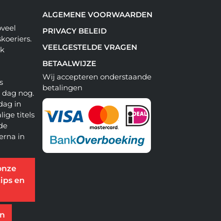
ALGEMENE VOORWAARDEN
oveel
PRIVACY BELEID
koeriers.
VEELGESTELDE VRAGEN
ok
BETAALWIJZE
Wij accepteren onderstaande
s
betalingen
e dag nog.
dag in
lige titels
 de
erna in
onze
ips en
en