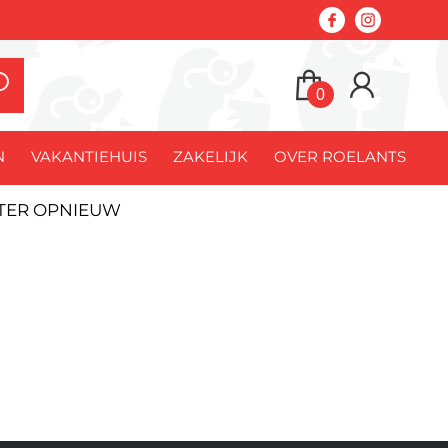
0
N
VAKANTIEHUIS
ZAKELIJK
OVER ROELANTS
ATER OPNIEUW