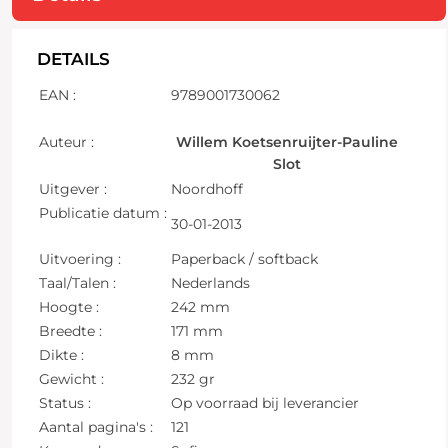
DETAILS
EAN :
9789001730062
Auteur :
Willem Koetsenruijter-Pauline
Slot
Uitgever :
Noordhoff
Publicatie datum :
30-01-2013
Uitvoering :
Paperback / softback
Taal/Talen :
Nederlands
Hoogte :
242 mm
Breedte :
171 mm
Dikte :
8 mm
Gewicht :
232 gr
Status :
Op voorraad bij leverancier
Aantal pagina's :
121