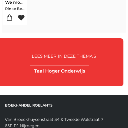
We moeten nog een lied
Rinke Berkenbosch-Willem Koetsenruijter-Pauline Slot
LEES MEER IN DEZE THEMA'S
Taal Hoger Onderwijs
BOEKHANDEL ROELANTS
Van Broeckhuysenstraat 34 & Tweede Walstraat 7
6511 PJ Nijmegen