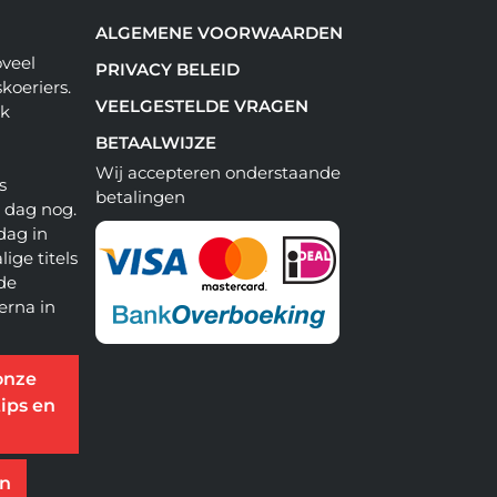
ALGEMENE VOORWAARDEN
oveel
PRIVACY BELEID
koeriers.
VEELGESTELDE VRAGEN
ok
BETAALWIJZE
Wij accepteren onderstaande
s
betalingen
e dag nog.
dag in
lige titels
 de
erna in
onze
ips en
en