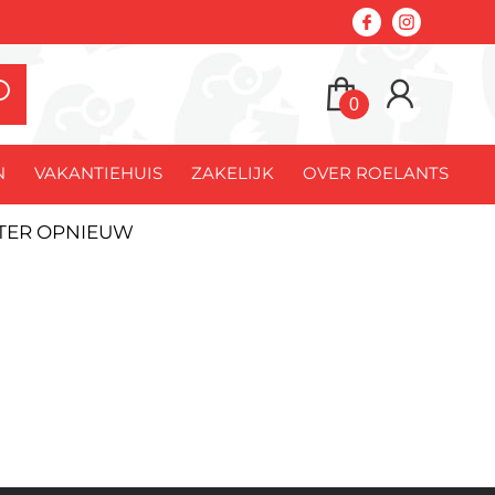
0
N
VAKANTIEHUIS
ZAKELIJK
OVER ROELANTS
ATER OPNIEUW