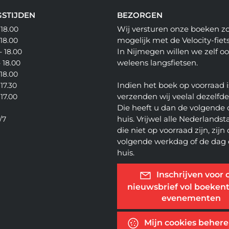
STIJDEN
BEZORGEN
Wij versturen onze boeken z
 18.00
mogelijk met de Velocity-fiets
 18.00
In Nijmegen willen we zelf o
- 18.00
weleens langsfietsen.
- 18.00
 18.00
Indien het boek op voorraad i
 17.30
verzenden wij veelal dezelfd
 17.00
Die heeft u dan de volgende 
huis. Vrijwel alle Nederlandsta
/7
die niet op voorraad zijn, zijn
volgende werkdag of de dag 
huis.
Inschrijven voor 
nieuwsbrief vol boekent
evenementen
Mijn cookies beher