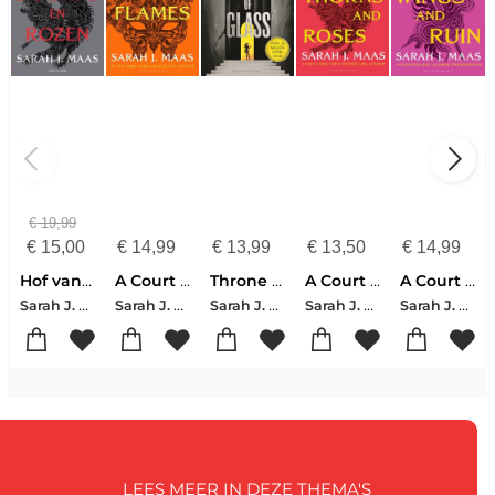
€
19,99
€
15,00
€
14,99
€
13,99
€
13,50
€
14,99
Hof van doorns en rozen
A Court of Silver Flames
Throne of Glass
A Court of Thorns and Roses
A Court of Wings and Ruin
Sarah J. Maas
Sarah J. Maas
Sarah J. Maas
Sarah J. Maas
Sarah J. Maas
LEES MEER IN DEZE THEMA'S