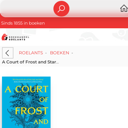
Sinds 1855 in boeken
ROELANTS
-
BOEKEN
-
A Court of Frost and Starlight