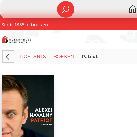
Sinds 1855 in boeken
ROELANTS
-
BOEKEN
-
Patriot